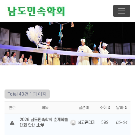
Total 40건
1 페이지
번호
제목
글쓴이
조회
날짜
2026 남도민속학회 춘계학술
최고관리자
599
05-04
대회 안내