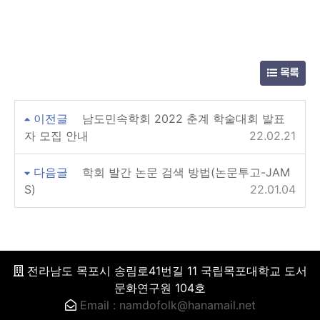
목록
이전글
남도민속학회 2022 춘계 학술대회 발표
자 모집 안내
22.02.21
다음글
학회 발간 논문 검색 방법(논문투고-JAM
S)
22.01.04
전라남도 목포시 송림로41번길 11 국립목포대학교 도서
문화연구원 104호
Email : namdofolk@hanamail.net